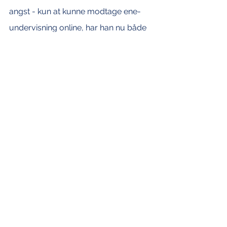
angst - kun at kunne modtage ene-
undervisning online, har han nu både 
modet og lysten til mere: han vil i 
gang med gruppeundervisning med 
fuld pensum og undervisning HVER 
dag fra 8.30-12.00. 
Til september kommer 
skolekonsulenten igen på 
tilsynsbesøg. Og til den tid er det for 
at holde tilsyn med om næste skridt i 
Victors udvikling kører på skinner. Og 
selvfølgelig gør det dét, for som 
Vibeke siger, så har hun masser af 