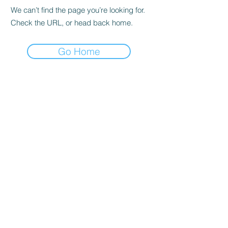
We can’t find the page you’re looking for.
Check the URL, or head back home.
Go Home
Den Frie Digitale skole
- Plads til alle
Den Frie Digitale Skole
Den Frie Digitale Skole er en online
skole, der blandt andet tilbyder
grundskolefag på alle klassetrin.
Derudover tilbyder vi også en
vikarløsning til skolerne. Hos DFDS gør
vi meget ud af, at tilbyde løsninger, som
matcher barnet. Det er vores erfaring,
at børn trives bedst og engagerer sig