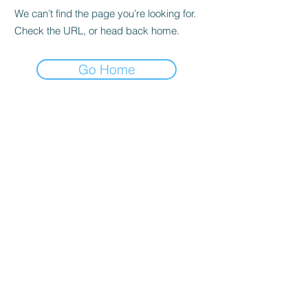
We can’t find the page you’re looking for.
Check the URL, or head back home.
Go Home
Den Frie Digitale skole
- Plads til alle
Den Frie Digitale Skole
Den Frie Digitale Skole er en online
skole, der blandt andet tilbyder
grundskolefag på alle klassetrin.
Derudover tilbyder vi også en
vikarløsning til skolerne. Hos DFDS gør
vi meget ud af, at tilbyde løsninger, som
matcher barnet. Det er vores erfaring,
at børn trives bedst og engagerer sig