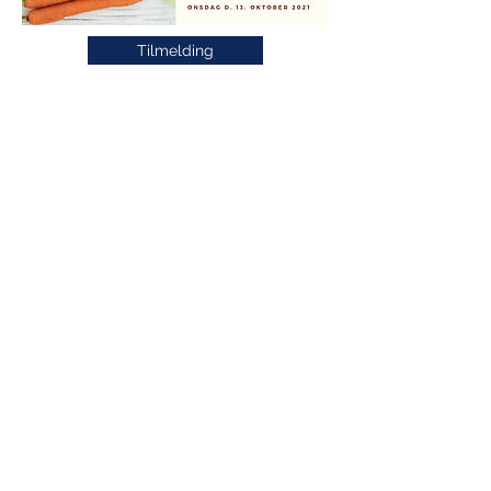
Tilmelding
Den Frie Digitale skole
- Plads til alle
Den Frie Digitale Skole
Den Frie Digitale Skole er en online
skole, der blandt andet tilbyder
grundskolefag på alle klassetrin.
Derudover tilbyder vi også en
vikarløsning til skolerne. Hos DFDS gør
vi meget ud af, at tilbyde løsninger, som
matcher barnet. Det er vores erfaring,
at børn trives bedst og engagerer sig
mest, når de oplever at
læringssuituationerne er tilpasset dem
på alle måder.