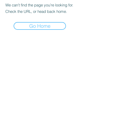
We can’t find the page you’re looking for.
Check the URL, or head back home.
Go Home
Den Frie Digitale skole
- Plads til alle
Den Frie Digitale Skole
Den Frie Digitale Skole er en online
skole, der blandt andet tilbyder
grundskolefag på alle klassetrin.
Derudover tilbyder vi også en
vikarløsning til skolerne. Hos DFDS gør
vi meget ud af, at tilbyde løsninger, som
matcher barnet. Det er vores erfaring,
at børn trives bedst og engagerer sig