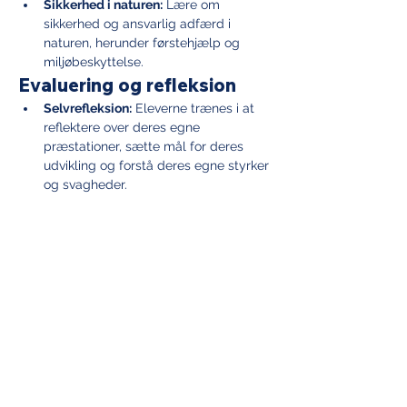
Sikkerhed i naturen:
 Lære om 
sikkerhed og ansvarlig adfærd i 
naturen, herunder førstehjælp og 
miljøbeskyttelse.
Evaluering og refleksion
Selvrefleksion:
 Eleverne trænes i at 
reflektere over deres egne 
præstationer, sætte mål for deres 
udvikling og forstå deres egne styrker 
og svagheder.
Feedbackkultur:
 Øvelse i at give og 
modtage konstruktiv feedback fra 
lærere og klassekammerater for at 
fremme personlig og fælles udvikling.
Præstation og konkurrence
Konkurrencer:
 Deltagelse i interne og 
eksterne idrætskonkurrencer for at 
udvikle konkurrencementalitet og 
sportsånd.
Personlige mål:
 Træning i at sætte og 
nå personlige mål inden for 