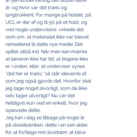
af fjernundervisning det sidste halve 
år, og hvor var det træls og 
langtrukkent. For mange på holdet, på 
UCL er der af og til 50 på et hold, og 
ved nogle undervisere, virkede det 
som om, at materialet ikke var blevet 
remedieret til dette nye medie. Det 
spiller altså ind. Når man kan mærke 
at læreren ikke har tid, at tingene ikke 
er i orden, eller, at underviser synes 
”det her er træls,” så står eleverne af, 
som jeg også gjorde det. Hvorfor skal 
jeg tage noget alvorligt, som de ikke 
selv tager alvorligt? Nu var det 
heldigvis kun ved en enkelt, hvor jeg 
oplevede dette.
Jeg kan i dag se tilbage på nogle år 
på skolebænken, dette i en sen alder, 
for at forfølge min livsdrøm: at blive 