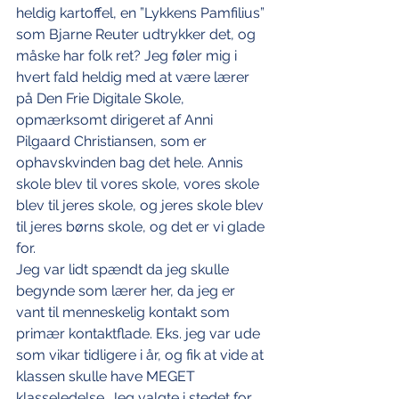
heldig kartoffel, en ”Lykkens Pamfilius” 
som Bjarne Reuter udtrykker det, og 
måske har folk ret? Jeg føler mig i 
hvert fald heldig med at være lærer 
på Den Frie Digitale Skole, 
opmærksomt dirigeret af Anni 
Pilgaard Christiansen, som er 
ophavskvinden bag det hele. Annis 
skole blev til vores skole, vores skole 
blev til jeres skole, og jeres skole blev 
til jeres børns skole, og det er vi glade 
for. 
Jeg var lidt spændt da jeg skulle 
begynde som lærer her, da jeg er 
vant til menneskelig kontakt som 
primær kontaktflade. Eks. jeg var ude 
som vikar tidligere i år, og fik at vide at 
klassen skulle have MEGET 
klasseledelse. Jeg valgte i stedet for 