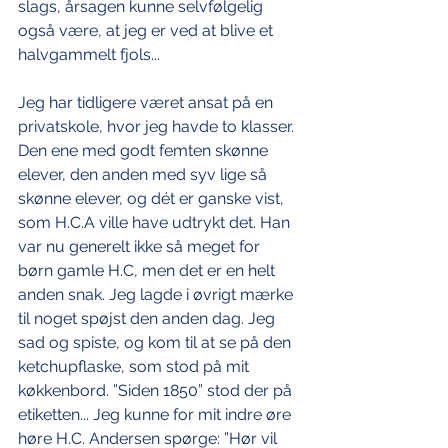
slags, årsagen kunne selvfølgelig 
også være, at jeg er ved at blive et 
halvgammelt fjols...
Jeg har tidligere været ansat på en 
privatskole, hvor jeg havde to klasser. 
Den ene med godt femten skønne 
elever, den anden med syv lige så 
skønne elever, og dét er ganske vist, 
som H.C.A ville have udtrykt det. Han 
var nu generelt ikke så meget for 
børn gamle H.C, men det er en helt 
anden snak. Jeg lagde i øvrigt mærke 
til noget spøjst den anden dag. Jeg 
sad og spiste, og kom til at se på den 
ketchupflaske, som stod på mit 
køkkenbord. ”Siden 1850” stod der på 
etiketten... Jeg kunne for mit indre øre 
høre H.C. Andersen spørge: ”Hør vil 