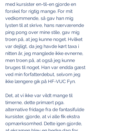
med kursister en-til-en gjorde en 
forskel for rigtig mange. For mit 
vedkommende, så gav han mig 
lysten til at skrive, hans nærværende 
ping pong over mine stile, gav mig 
troen på, at jeg kunne noget. Hvilket 
var dejligt, da jeg havde kørt taxa i 
nitten år, jeg manglede ikke evnerne, 
men troen på, at også jeg kunne 
bruges til noget. Han var endda gæst 
ved min forfatterdebut, selvom jeg 
ikke længere gik på HF-VUC Fyn.
Det, at vi ikke var vildt mange til 
timerne, dette primært pga. 
alternative fridage fra de fantasifulde 
kursister, gjorde, at vi alle fik ekstra 
opmærksomhed. Dette igen gjorde, 
at eksamen blev en bedre dag for 