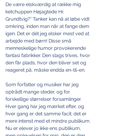
De være elskværdig at række mig 
ketchuppen Højagtede Hr. 
Grundtvig?” Tanker kan nå at løbe vidt 
omkring, inden man når at fange dem 
igen. Det er dét jeg elsker mest ved at 
arbejde med børn! Disse små 
menneskelige humor provokerende 
fantasi fabrikker. Den slags trives, hvor 
den får plads, hvor den bliver set og 
reageret på, måske endda en-til-en.
Som forfatter og musiker har jeg 
optrådt mange steder, og for 
forskellige størrelser forsamlinger. 
Hver gang har jeg mærket efter, og 
hver gang er det samme facit; det er 
mere intenst med et mindre publikum. 
Nu er elever jo ikke ens publikum, 
men oplevelsen for mig, den er den 