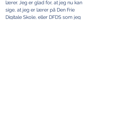
lærer. Jeg er glad for, at jeg nu kan 
sige, at jeg er lærer på Den Frie 
Digitale Skole, eller DFDS som jeg 
sagde til en ven, som straks tænkte, 
at jeg var sprunget ud som matros. 
”Mennesket er i centrum
 - hvis der er 
plads
” dette er ikke et slogan jeg 
kunne arbejde under, jeg er mere til: 
”Nærværet er størst - 
hvor der er 
færrest.” 
For det store er i det små, i de 
små glimt i elevernes øjne, lige ved 
siden af de kommende smilerynker, 
som sætter undertekster på det, som 
eleven, mennesket rummer, det som 
vi alle er med til at give. Lad os give 
det nærvær, som skal til, for, at alle 
børn har verden liggende for deres 
fødder.