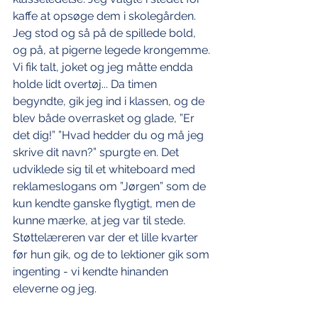
kaffe at opsøge dem i skolegården. 
Jeg stod og så på de spillede bold, 
og på, at pigerne legede krongemme. 
Vi fik talt, joket og jeg måtte endda 
holde lidt overtøj... Da timen 
begyndte, gik jeg ind i klassen, og de 
blev både overrasket og glade, ”Er 
det dig!” ”Hvad hedder du og må jeg 
skrive dit navn?” spurgte en. Det 
udviklede sig til et whiteboard med 
reklameslogans om ”Jørgen” som de 
kun kendte ganske flygtigt, men de 
kunne mærke, at jeg var til stede. 
Støttelæreren var der et lille kvarter 
før hun gik, og de to lektioner gik som 
ingenting - vi kendte hinanden 
eleverne og jeg.