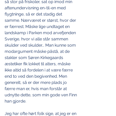
så stor på friskoler, sat op imod min 
aftenundervisning en-til-en med 
flygtninge, så er det stadig det 
samme. Nærværet er størst, hvor der 
er færrest. Måske lige undtaget en 
landskamp i Parken mod arvefjenden 
Sverige, hvor vi alle står sammen 
skulder ved skulder... Man kunne som 
modargument måske påstå, at de 
stakler som Søren Kirkegaards 
æstetiker fik lokket til alters, måske 
ikke altid så fordelen i at være færre 
end to ved den begivenhed. Men 
generelt, så er der mere plads jo 
færre man er, hvis man forstår at 
udnytte dette, som min gode ven Finn 
han gjorde. 
Jeg har ofte hørt folk sige, at jeg er en 